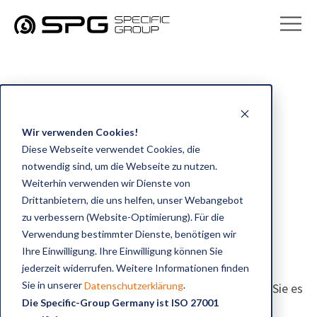
Wir verwenden Cookies!
Diese Webseite verwendet Cookies, die
notwendig sind, um die Webseite zu nutzen.
Weiterhin verwenden wir Dienste von
Drittanbietern, die uns helfen, unser Webangebot
IBM i Performance Tool
zu verbessern (Website-Optimierung). Für die
Verwendung bestimmter Dienste, benötigen wir
Ihre Einwilligung. Ihre Einwilligung können Sie
jederzeit widerrufen. Weitere Informationen finden
Wie gut ist Ihre IBM i Systemlandschaft? Mit der
Sie in unserer
.
Datenschutzerklärung
Specific-Group BMA (Benchmark Analyse) finden Sie es
Die Specific-Group Germany ist ISO 27001
ganz einfach heraus. Denn wir testen Ihre IBM i