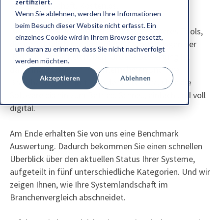
zertifiziert.
Systemlandschaft. Kostenlos.
Wenn Sie ablehnen, werden Ihre Informationen
beim Besuch dieser Website nicht erfasst. Ein
Beantworten Sie dafür nur die Fragen unseres Tools,
einzelnes Cookie wird in Ihrem Browser gesetzt,
die wir natürlich speziell auf die Anforderungen der
um daran zu erinnern, dass Sie nicht nachverfolgt
IBM i hin entwickelt haben. Unsere Bewertung ist
werden möchten.
dabei individuell auf Ihr Unternehmen und Ihre
Akzeptieren
Ablehnen
Branche abgestimmt. Von der Hardware, über die
Software bis hin zum Betrieb. Schnell, einfach und voll
digital.
Am Ende erhalten Sie von uns eine Benchmark
Auswertung. Dadurch bekommen Sie einen schnellen
Überblick über den aktuellen Status Ihrer Systeme,
aufgeteilt in fünf unterschiedliche Kategorien. Und wir
zeigen Ihnen, wie Ihre Systemlandschaft im
Branchenvergleich abschneidet.